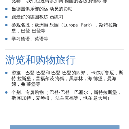
比赛， 我们也邀请参加南 德国的各级的锦标 赛
当德国俱乐部的运 动员的协助
跟最好的德国教练 员练习
参观名胜：欧洲游 乐园（Europa- Park），斯特拉斯
堡，巴登-巴登等
学习德语、英语等
游览和购物旅行
游览：巴登-巴登和 巴登-巴登的四郊， 卡尔斯鲁厄，斯
特 拉斯堡，普福尔茨 海姆，黑森林，海 德堡，曼海
姆，弗 莱堡等
个别、专属购物（ 巴登-巴登，巴塞尔 ，斯特拉斯堡，
斯 图加特，麦琴根， 法兰克福等，也在 意大利）