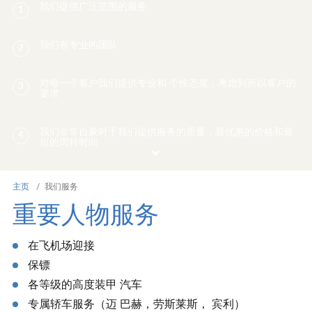
我们提供广泛范围的服务
1
我们有专业的团队
2
对每一个客户我们提供专业和 个性态度，考虑到所以客户的
3
要求
我们非常自豪对于我们提供服务的质量，最优惠的价格和最
4
短的周转时间
我们注意既定的目标和预期的结果
5
主页
/
我们服务
重要人物服务
我们实现任务是直接的无中介.
6
在飞机场迎接
保镖
各等级的高度装甲 汽车
专属轿车服务（迈 巴赫，劳斯莱斯， 宾利）